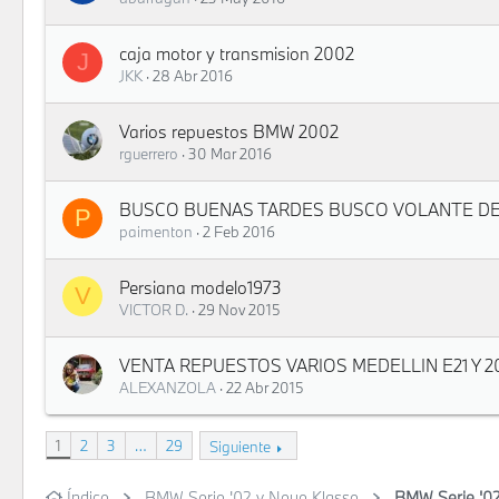
caja motor y transmision 2002
J
JKK
28 Abr 2016
Varios repuestos BMW 2002
rguerrero
30 Mar 2016
BUSCO BUENAS TARDES BUSCO VOLANTE DE 
P
paimenton
2 Feb 2016
Persiana modelo1973
V
VICTOR D.
29 Nov 2015
VENTA REPUESTOS VARIOS MEDELLIN E21 Y 
ALEXANZOLA
22 Abr 2015
1
2
3
…
29
Siguiente
Índice
BMW Serie '02 y Neue Klasse
BMW Serie '02