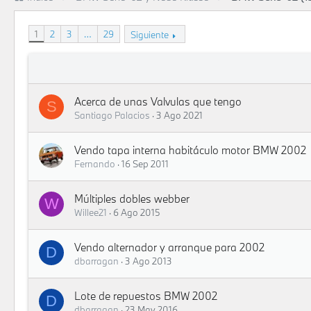
1
2
3
…
29
Siguiente
Acerca de unas Valvulas que tengo
S
Santiago Palacios
3 Ago 2021
Vendo tapa interna habitáculo motor BMW 2002
Fernando
16 Sep 2011
Múltiples dobles webber
W
Willee21
6 Ago 2015
Vendo alternador y arranque para 2002
D
dbarragan
3 Ago 2013
Lote de repuestos BMW 2002
D
dbarragan
23 May 2016