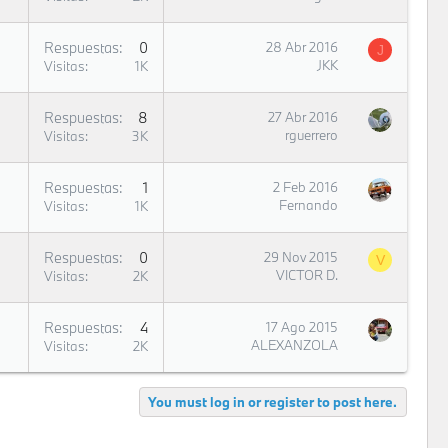
Respuestas
0
28 Abr 2016
J
JKK
Visitas
1K
Respuestas
8
27 Abr 2016
rguerrero
Visitas
3K
Respuestas
1
2 Feb 2016
Fernando
Visitas
1K
Respuestas
0
29 Nov 2015
V
VICTOR D.
Visitas
2K
Respuestas
4
17 Ago 2015
ALEXANZOLA
Visitas
2K
You must log in or register to post here.