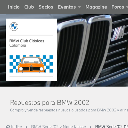
Inicio
Club
Socios
Eventos
Magazine
Foros
Repuestos para BMW 2002
Compra y vende respuestos nuevos o usados para BMW 2002 y afines. 
Índice
BMW Serie '02 y Neue Klasse
BMW Serie '02 (1