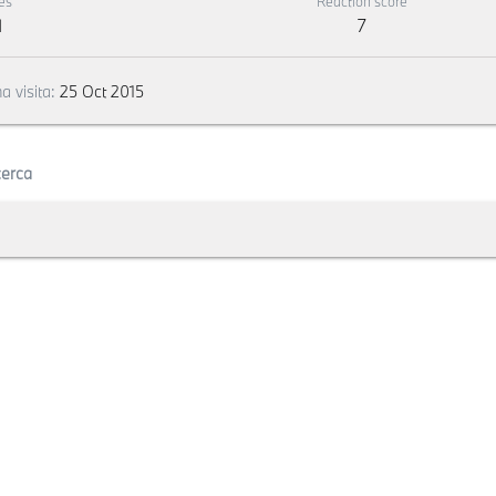
es
Reaction score
1
7
a visita
25 Oct 2015
erca