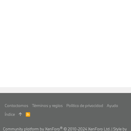
Contactarnos
Términos y reglas
Política de privacidad
Ayuda
Índice
R
S
S
®
Community platform by XenForo
© 2010-2024 XenForo Ltd.
|
Style by