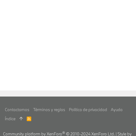
Contactarnos
Términos y reglas
Política de privacidad
Ayuda
Índice
R
S
S
®
Community platform by XenForo
© 2010-2024 XenForo Ltd.
|
Style by