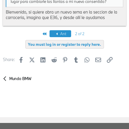
lugar para cambiarle las llantas a mi nuevo consentido?
Bienvenido, si quiere abra un nuevo tema en la seccion de la
carroceria, imagino que E36, y desde allí le ayudamos
First
Ant
2 of 2
You must log in or register to reply here.
Facebook
X (Twitter)
LinkedIn
Reddit
Pinterest
Tumblr
WhatsApp
E-mail
Enlace
Share:
Mundo BMW