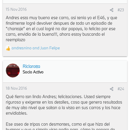
15 Nov 2016
#23
Andres esta muy bueno ese carro, asi tenia yo el E46, y que
finalmente logré devolver despues de todo un episodio de
"chantaje" en el cual logré no dar papaya, lo felicito por ese
carro, envidia de la buena!!!, ahora estoy buscando el
reemplazo
andresnino
and
Juan Felipe
R
e
a
c
Riclarotta
t
Socio Activo
i
o
n
18 Nov 2016
#24
s
Qué fierro tan lindo Andres; felicitaciones. Usted siempre
:
riguroso y exigente en los detalles, cosa que genera resultados
de muy alto nivel que saltan a la vista en sus carros y los hace
envidiables.
Ese aseo de tripas con desmontes, como el que hizo del
bumper y que a simple vista nadie nota, cómo le genera de