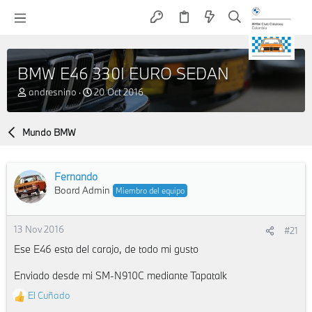
BMW E46 330I EURO SEDAN
A
F
andresnino
20 Oct 2016
u
e
t
c
o
h
Mundo BMW
r
a
d
e
Fernando
i
Board Admin
n
Miembro del equipo
i
c
13 Nov 2016
i
#21
o
Ese E46 esta del carajo, de todo mi gusto
Enviado desde mi SM-N910C mediante Tapatalk
El Cuñado
R