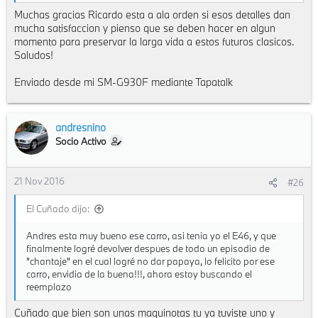
Me encanta este carro!
Muchas gracias Ricardo esta a ala orden si esos detalles dan
mucha satisfaccion y pienso que se deben hacer en algun
momento para preservar la larga vida a estos futuros clasicos.
Saludos!
Enviado desde mi SM-G930F mediante Tapatalk
andresnino
Socio Activo
21 Nov 2016
#26
El Cuñado dijo:
Andres esta muy bueno ese carro, asi tenia yo el E46, y que
finalmente logré devolver despues de todo un episodio de
"chantaje" en el cual logré no dar papaya, lo felicito por ese
carro, envidia de la buena!!!, ahora estoy buscando el
reemplazo
Cuñado que bien son unas maquinotas tu ya tuviste uno y