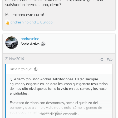
satisfaccion interna a uno, cierto?
Me encanta este carro!
andresnino
and
El Cuñado
R
e
a
c
andresnino
t
Socio Activo
i
o
n
21 Nov 2016
#25
s
:
Riclarotta dijo:
Qué fierro tan lindo Andres; felicitaciones. Usted siempre
riguroso y exigente en los detalles, cosa que genera resultados
de muy alto nivel que saltan a la vista en sus carros y los hace
envidiables.
Ese aseo de tripas con desmontes, como el que hizo del
bumper y que a simple vista nadie nota, cómo le genera de
satisfaccion interna a uno, cierto?
Hacer clic para expandir...