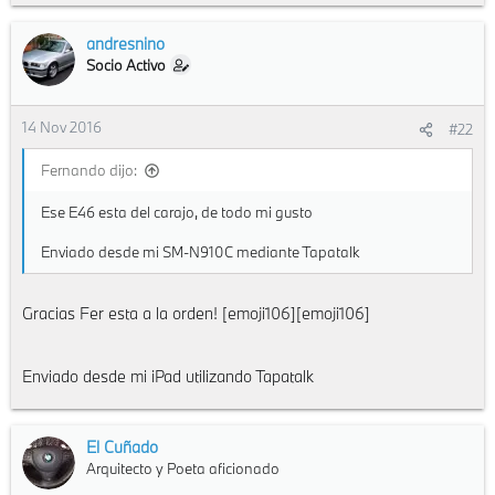
e
a
c
andresnino
t
Socio Activo
i
o
n
14 Nov 2016
#22
s
:
Fernando dijo:
Ese E46 esta del carajo, de todo mi gusto
Enviado desde mi SM-N910C mediante Tapatalk
Gracias Fer esta a la orden! [emoji106][emoji106]
Enviado desde mi iPad utilizando Tapatalk
El Cuñado
Arquitecto y Poeta aficionado