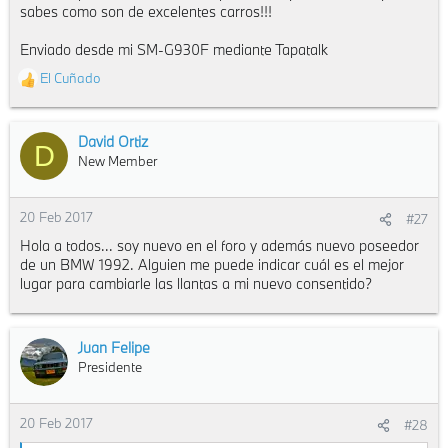
sabes como son de excelentes carros!!!
Enviado desde mi SM-G930F mediante Tapatalk
El Cuñado
R
e
a
c
David Ortiz
D
t
New Member
i
o
n
20 Feb 2017
#27
s
Hola a todos... soy nuevo en el foro y además nuevo poseedor
:
de un BMW 1992. Alguien me puede indicar cuál es el mejor
lugar para cambiarle las llantas a mi nuevo consentido?
Juan Felipe
Presidente
20 Feb 2017
#28