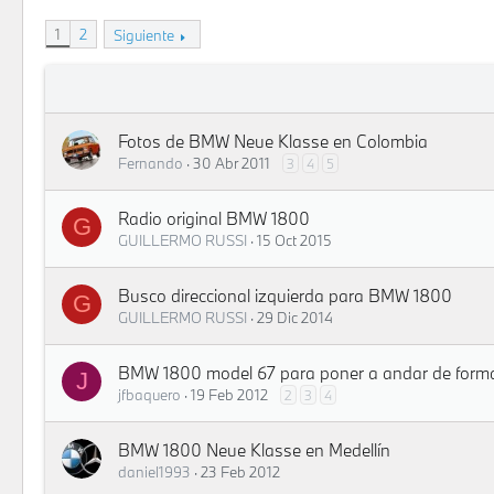
1
2
Siguiente
Fotos de BMW Neue Klasse en Colombia
Fernando
30 Abr 2011
3
4
5
Radio original BMW 1800
G
GUILLERMO RUSSI
15 Oct 2015
Busco direccional izquierda para BMW 1800
G
GUILLERMO RUSSI
29 Dic 2014
BMW 1800 model 67 para poner a andar de form
J
jfbaquero
19 Feb 2012
2
3
4
BMW 1800 Neue Klasse en Medellín
daniel1993
23 Feb 2012