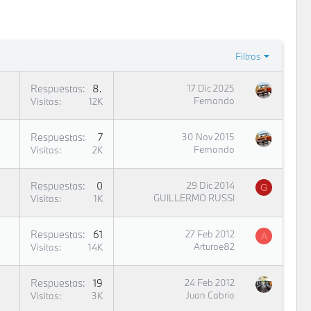
Filtros
Respuestas
80
17 Dic 2025
Fernando
Visitas
12K
Respuestas
7
30 Nov 2015
Fernando
Visitas
2K
Respuestas
0
29 Dic 2014
G
GUILLERMO RUSSI
Visitas
1K
Respuestas
61
27 Feb 2012
A
Arturoe82
Visitas
14K
Respuestas
19
24 Feb 2012
Juan Cabrio
Visitas
3K