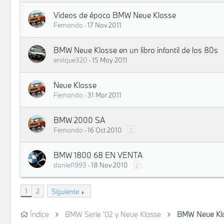
Videos de época BMW Neue Klasse
Fernando
17 Nov 2011
BMW Neue Klasse en un libro infantil de los 80s
enrique320
15 May 2011
Neue Klasse
Fernando
31 Mar 2011
BMW 2000 SA
Fernando
16 Oct 2010
2
BMW 1800 68 EN VENTA
daniel1993
18 Nov 2010
2
1
2
Siguiente
Índice
BMW Serie '02 y Neue Klasse
BMW Neue Klas