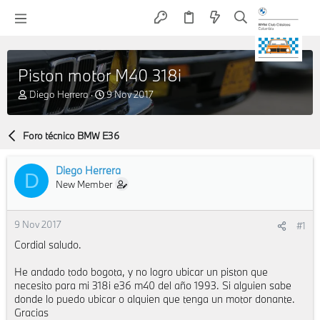
Piston motor M40 318i
A
F
Diego Herrera
9 Nov 2017
u
e
t
c
o
h
Foro técnico BMW E36
r
a
d
Diego Herrera
e
D
i
New Member
n
i
c
9 Nov 2017
#1
i
Cordial saludo.
o
He andado todo bogota, y no logro ubicar un piston que
necesito para mi 318i e36 m40 del año 1993. Si alguien sabe
donde lo puedo ubicar o alquien que tenga un motor donante.
Gracias