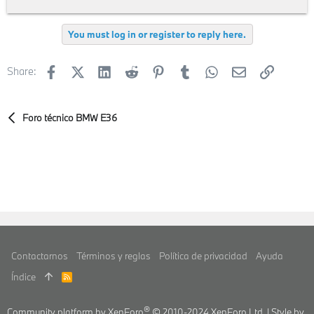
You must log in or register to reply here.
Facebook
X (Twitter)
LinkedIn
Reddit
Pinterest
Tumblr
WhatsApp
E-mail
Enlace
Share:
Foro técnico BMW E36
Contactarnos
Términos y reglas
Política de privacidad
Ayuda
Índice
R
S
S
®
Community platform by XenForo
© 2010-2024 XenForo Ltd.
|
Style by