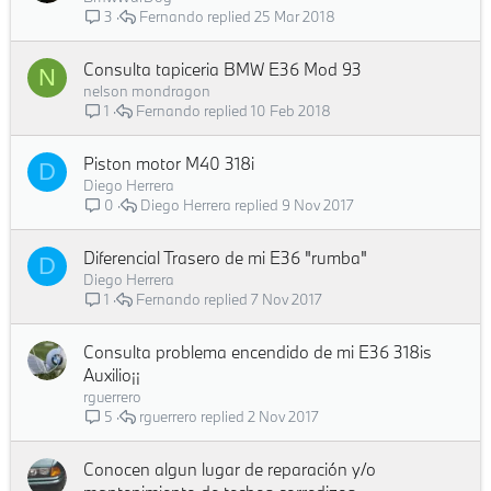
Fernando
25 Mar 2018
3
Consulta tapiceria BMW E36 Mod 93
N
nelson mondragon
Fernando
10 Feb 2018
1
Piston motor M40 318i
D
Diego Herrera
Diego Herrera
9 Nov 2017
0
Diferencial Trasero de mi E36 "rumba"
D
Diego Herrera
Fernando
7 Nov 2017
1
Consulta problema encendido de mi E36 318is
Auxilio¡¡
rguerrero
rguerrero
2 Nov 2017
5
Conocen algun lugar de reparación y/o