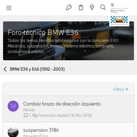
Foro técnico BMW E36
Todos los temas técnicos relacionados con la carrocería E30:
Mecánica, suspensión, frenos, sistema eléctrico, carrocería,
accesorios e interior.
BMW E36 y E46 (1992 - 2003)
Filtros
Cambiar brazo de dirección izquierdo
M
Manel
Fernando
18 Abr 2018
1
suspension 318ti
BmwWarDog