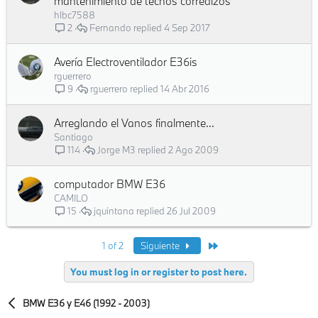
mantenimiento de techos corredizos
hlbc7588
Fernando
4 Sep 2017
2
Avería Electroventilador E36is
rguerrero
rguerrero
14 Abr 2016
9
Arreglando el Vanos finalmente...
Santiago
Jorge M3
2 Ago 2009
114
computador BMW E36
CAMILO
jquintana
26 Jul 2009
15
Last
1 of 2
Siguiente
You must log in or register to post here.
BMW E36 y E46 (1992 - 2003)