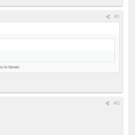
#11
o lo tienen
#12