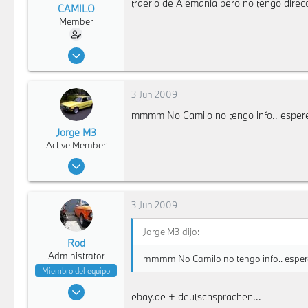
traerlo de Alemania pero no tengo direcc
CAMILO
Member
7 Jun 2008
978
0
3 Jun 2009
16
mmmm No Camilo no tengo info.. espere
125
Jorge M3
Bogota
Active Member
20 Dic 2007
12,511
7
3 Jun 2009
36
Bogota
Jorge M3 dijo:
Rod
Administrator
mmmm No Camilo no tengo info.. espere
Miembro del equipo
18 Feb 2008
ebay.de + deutschsprachen...
9,273