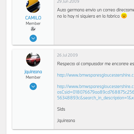
38
29 Jun 2009
Bogota
Auto germana envio un correo directamen
no lo hay ni siquiera en la fabrica
CAMILO
Member
7 Jun 2008
978
0
26 Jul 2009
16
Respecto al computador me encontre esto
125
jquintana
Bogota
http://www.bmwsparesgloucestershire
Member
21 Jul 2009
http://www.bmwsparesgloucestershire.
39
osCsid=018076679aa89cd768875c25
56348893c&search_in_description=1
0
6
Slds
126
Jquintana
Clifton, NJ
www.maustech.com