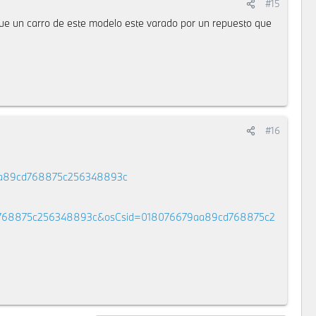
#15
que un carro de este modelo este varado por un repuesto que
#16
79aa89cd768875c256348893c
d768875c256348893c&osCsid=018076679aa89cd768875c2