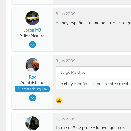
1
38
3 Jun 2009
Bogota
o ebay españa.... como no cai en cuenta
Jorge M3
Active Member
20 Dic 2007
12,511
7
3 Jun 2009
36
Bogota
Jorge M3 dijo:
Rod
Administrator
o ebay españa.... como no cai en cuenta.
Miembro del equipo
18 Feb 2008
9,273
1
38
4 Jun 2009
Bogota
Deme el # de parte y la averiguamos