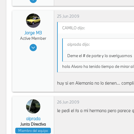
978
0
25 Jun 2009
16
125
CAMILO dijo:
Jorge M3
Bogota
Active Member
alprada dijo:
20 Dic 2007
12,511
Deme el # de parte y la averiguamos
7
hola Alvaro ha tenido tiempo de mirar a
36
Bogota
huy si en Alemania no lo tienen... compl
26 Jun 2009
le pedi el fa a mi hermana pero parece 
alprada
Junta Directiva
Miembro del equipo