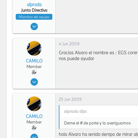
alprada
Junta Directiva
Miembro del equipo
17 Dic 2007
4,768
61
4 Jun 2009
48
Gracias Alvaro el nombre es : EGS cont
Bogota
nos puede ayudar
CAMILO
www.geocities.com
Member
7 Jun 2008
978
0
25 Jun 2009
16
125
alprada dijo:
CAMILO
Bogota
Member
Deme el # de parte y la averiguamos
hola Alvaro ha tenido tiempo de mirar a
7 Jun 2008