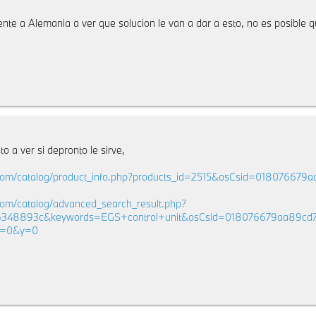
te a Alemania a ver que solucion le van a dar a esto, no es posible 
 a ver si depronto le sirve,
.com/catalog/product_info.php?products_id=2515&osCsid=0180766
com/catalog/advanced_search_result.php?
6348893c&keywords=EGS+control+unit&osCsid=018076679aa89c
&x=0&y=0