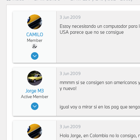
r
a
d
e
3 Jun 2009
i
n
Estoy necesitando un computador para la
i
USA parece que no se consigue
CAMILO
c
Member
i
o
7 Jun 2008
978
0
3 Jun 2009
16
mmmm si se consigen son americanos y no
125
y nuevo!
Jorge M3
Bogota
Active Member
20 Dic 2007
igual voy a mirar si en las pag que teng
12,511
7
3 Jun 2009
36
Bogota
Hola Jorge, en Colombia no lo consigo, 