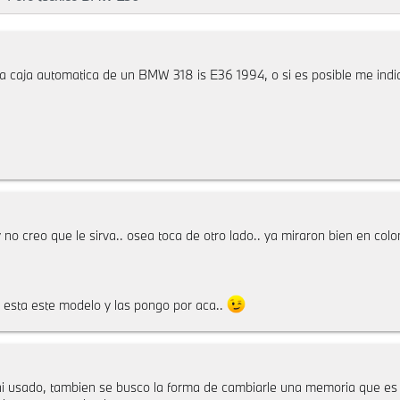
 caja automatica de un BMW 318 is E36 1994, o si es posible me indiq
 creo que le sirva.. osea toca de otro lado.. ya miraron bien en col
o esta este modelo y las pongo por aca..
ni usado, tambien se busco la forma de cambiarle una memoria que es l