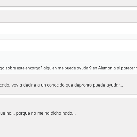
lgo sobre este encargo? alguien me puede ayudar? en Alemania al parecer n
icado. voy a decirle a un conocido que depronto puede ayudar...
que no... porque no me ha dicho nada...